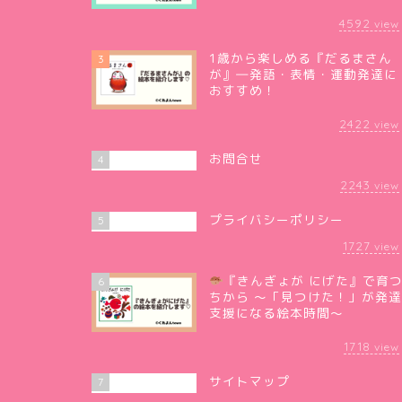
4592
view
1歳から楽しめる『だるまさん
3
が』―発語・表情・運動発達に
おすすめ！
2422
view
お問合せ
4
2243
view
プライバシーポリシー
5
1727
view
『きんぎょが にげた』で育
6
ちから 〜「見つけた！」が発
支援になる絵本時間〜
1718
view
サイトマップ
7