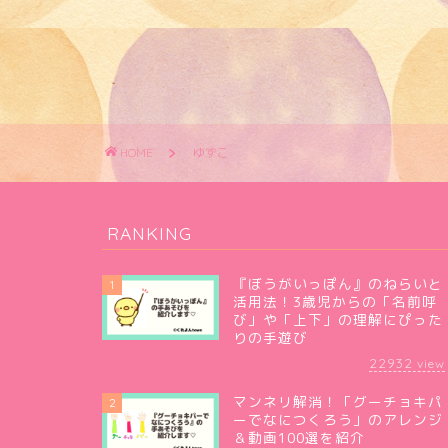
HOME
ゆずこ
RANKING
『ぼうがいっぽん』のねらいと
1
活用法！3歳児からの「名前呼
び」や「上下」の理解にぴった
りの手遊び
22932
view
マンネリ解消！「グーチョキパ
2
ーでなにつくろう」のアレンジ
＆動画100選を紹介