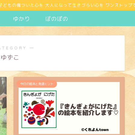
e♡ 子どもの傷ついた心を 大人になって生きづらい心を ワンストッ
ゆかり
ぽのぽの
ATEGORY ―
ゆずこ
今日の絵本と発達ヒント