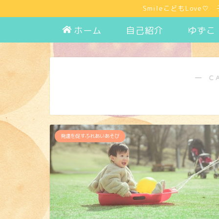
SmileこどもLov
ホーム
自己紹介
ゆずこ
― C
発達を促すふれあいあそび