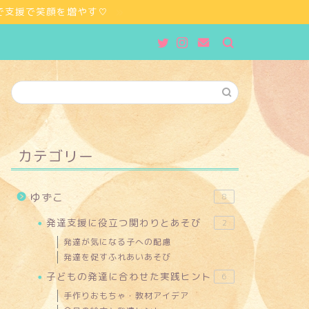
プで支援で笑顔を増やす♡
カテゴリー
ゆずこ
8
発達支援に役立つ関わりとあそび
2
発達が気になる子への配慮
発達を促すふれあいあそび
子どもの発達に合わせた実践ヒント
6
手作りおもちゃ・教材アイデア