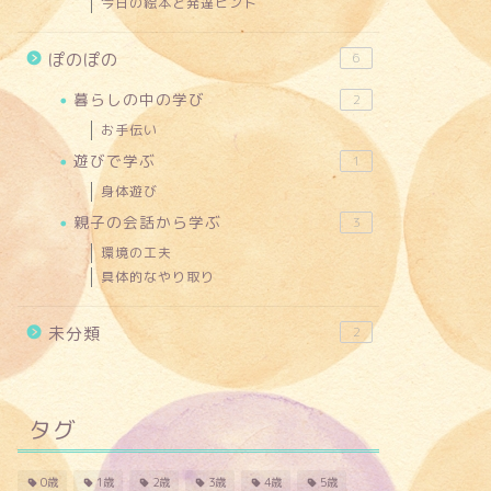
今日の絵本と発達ヒント
ぽのぽの
6
暮らしの中の学び
2
お手伝い
遊びで学ぶ
1
身体遊び
親子の会話から学ぶ
3
環境の工夫
具体的なやり取り
未分類
2
タグ
0歳
1歳
2歳
3歳
4歳
5歳